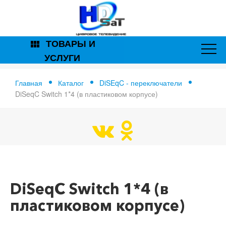
ТОВАРЫ И
view_module
УСЛУГИ
Главная
Каталог
DiSEqC - переключатели
DiSeqC Switch 1*4 (в пластиковом корпусе)
Главная
DiSeqC Switch 1*4 (в пластиковом корпусе)
DiSeqC Switch 1*4 (в
пластиковом корпусе)